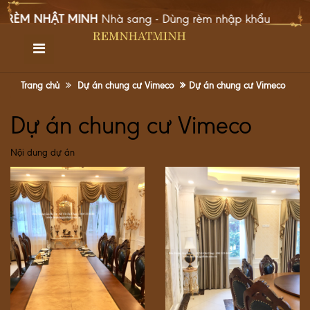
 MINH
Nhà sang - Dùng rèm nhập khẩu
TRANG CHỦ
GIỚI THIỆU
Trang chủ
Dự án chung cư Vimeco
Dự án chung cư Vimeco
SẢN PHẨM
Dự án chung cư Vimeco
DỰ ÁN
Nội dung dự án
TIN TỨC
GÓC CHIA SẺ
LIÊN HỆ