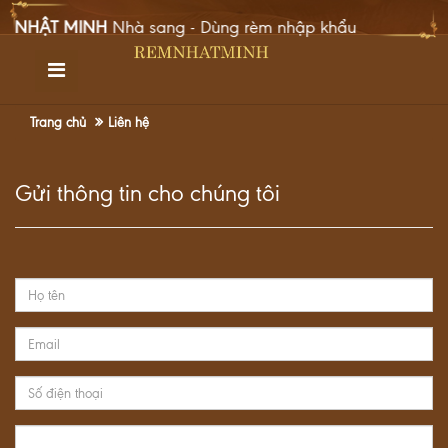
 NHẬT MINH
Nhà sang - Dùng rèm nhập khẩu
TRANG CHỦ
GIỚI THIỆU
Trang chủ
Liên hệ
SẢN PHẨM
Gửi thông tin cho chúng tôi
DỰ ÁN
TIN TỨC
GÓC CHIA SẺ
LIÊN HỆ