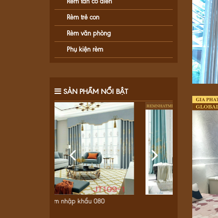
Rèm tân cổ điển
Rèm trẻ con
Rèm văn phòng
Phụ kiện rèm
SẢN PHẨM NỔI BẬT
u 080
Rèm nhập khẩu 079
R