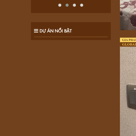
DỰ ÁN NỔI BẬT