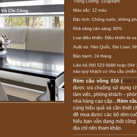
Trọng Lượng: 110g/sqm
Màu sắc: 12 màu
Đặc tính: Chống nước, không p
Khả năng cản sáng: 80%
Loại điều khiển: Điều khiển từ x
Xuất xứ: Hàn Quốc, Đài Loan, N
Bảo hành: 24 tháng
Liên hệ 090 523 6688 hoặc 094 158
nào quý khách có nhu cầu (miễn 
Rèm cầu vồng 016 (
rèm c
được ưa chuộng sử dụng ch
làm việc, phòng khách – phò
nhà hàng cao cấp…
Rèm cầu
cùng hiệu quả và cần thiết c
để mua được các bộ rèm cuốn
Nếu bạn vẫn đang mất công 
địa chỉ nên tham khảo.