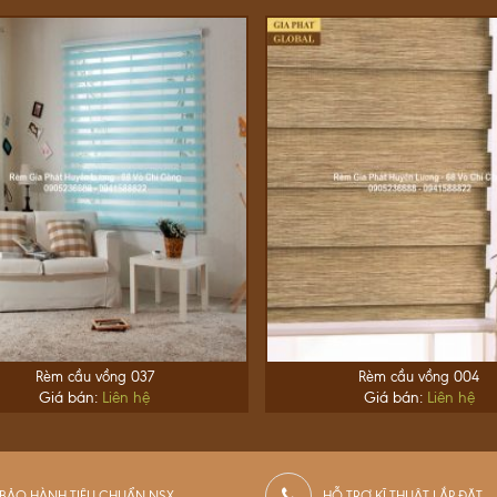
Rèm cầu vồng 037
Rèm cầu vồng 004
Giá bán:
Liên hệ
Giá bán:
Liên hệ
BẢO HÀNH TIÊU CHUẨN NSX
HỖ TRỢ KĨ THUẬT LẮP ĐẶT