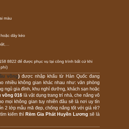
hai màu
a hoặc dây kéo
hật,…
 8822 để được phục vụ tại công trình bất cứ khi
phí)
ầu vồng
)
được nhập khẩu từ Hàn Quốc đang
o nhiều không gian khác nhau như: văn phòng
ng ngủ gia đình, khu nghỉ dưỡng, khách sạn hoặc
 vồng 016
là vật dụng trang trí nhà, che nắng vô
ho mọi không gian tuy nhiên đâu sẽ là nơi uy tín
 2 lớp mẫu mã đẹp, chống nắng tốt với giá rẻ?
tìm kiếm thì
Rèm Gia Phát Huyền Lương
sẽ là