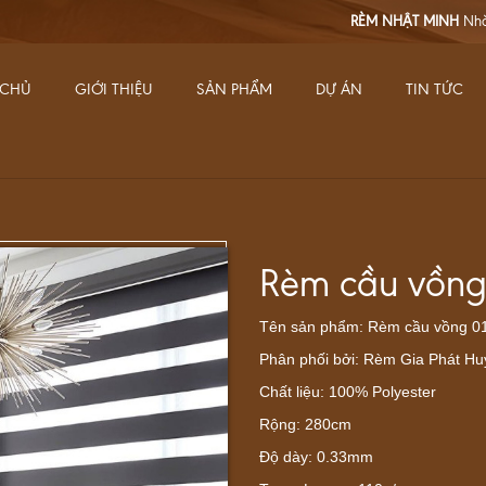
RÈM NHẬT MINH
Nhà sang - Dùng rèm nhậ
 CHỦ
GIỚI THIỆU
SẢN PHẨM
DỰ ÁN
TIN TỨC
Rèm cầu vồng
Tên sản phẩm: Rèm cầu vồng 0
Phân phối bởi: Rèm Gia Phát H
Chất liệu: 100% Polyester
Rộng: 280cm
Độ dày: 0.33mm