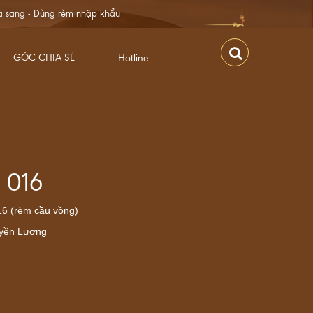
p khẩu
GÓC CHIA SẺ
Hotline:
 016
16 (rèm cầu vồng)
uyền Lương