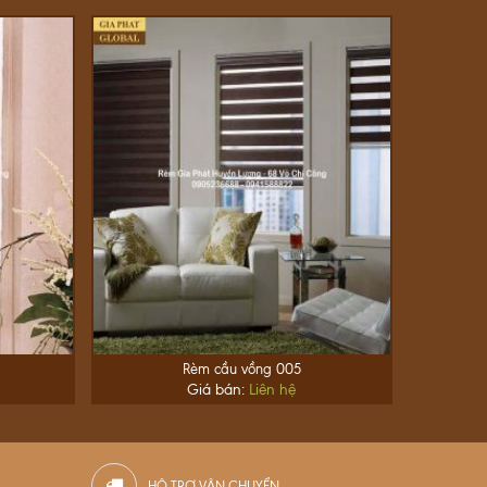
Rèm cầu vồng 005
Giá bán:
Liên hệ
HỘ TRỢ VẬN CHUYỂN