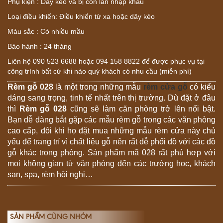
Phụ kiện : Dây kéo và bị con lăn nhập khẩu
Loại điều khiển: Điều khiển từ xa hoặc dây kéo
Màu sắc : Có nhiều mầu
Bảo hành : 24 tháng
Liên hệ 090 523 6688 hoặc 094 158 8822 để được phục vụ tại
công trình bất cứ khi nào quý khách có nhu cầu (miễn phí)
Rèm gỗ 028
là một trong những mẫu
rèm cửa gỗ
có kiểu
dáng sang trọng, tinh tế nhất trên thị trường. Dù đặt ở đâu
thì
Rèm gỗ 028
cũng sẽ làm căn phòng trở lên nổi bật.
Bạn dễ dàng bắt gặp các mẫu rèm gỗ trong các văn phòng
cao cấp, đôi khi họ đặt mua những mẫu rèm cửa này chủ
yếu để trang trí vì chất liệu gỗ nên rất dễ phối đồ với các đồ
gỗ khác trong phòng. Sản phẩm mã 028 rất phù hợp với
mọi không gian từ văn phòng đến các trường học, khách
sạn, spa, rèm hội nghị…
SẢN PHẨM CÙNG NHÓM