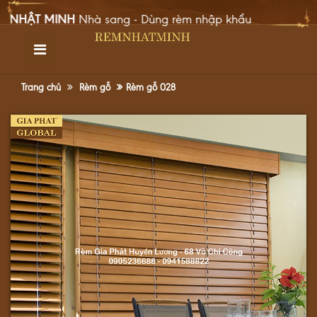
HẬT MINH
Nhà sang - Dùng rèm nhập khẩu
TRANG CHỦ
GIỚI THIỆU
Trang chủ
Rèm gỗ
Rèm gỗ 028
SẢN PHẨM
DỰ ÁN
TIN TỨC
GÓC CHIA SẺ
LIÊN HỆ