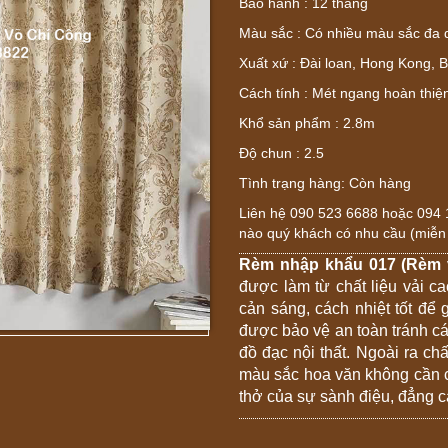
Bảo hành : 12 tháng
Màu sắc : Có nhiều màu sắc đa 
Xuất xứ : Đài loan, Hong Kong, 
Cách tính : Mét ngang hoàn thiệ
Khổ sản phẩm : 2.8m
Độ chun : 2.5
Tình trạng hàng: Còn hàng
Liên hệ 090 523 6688 hoặc 094 158
nào quý khách có nhu cầu (miễn 
Rèm nhập khẩu 017 (Rèm v
được làm từ chất liệu vải c
cản sáng, cách nhiệt tốt để
được bảo vệ an toàn tránh cá
đồ đạc nội thất. Ngoài ra ch
màu sắc hoa văn không cần cầ
thở của sự sành điệu, đẳng 