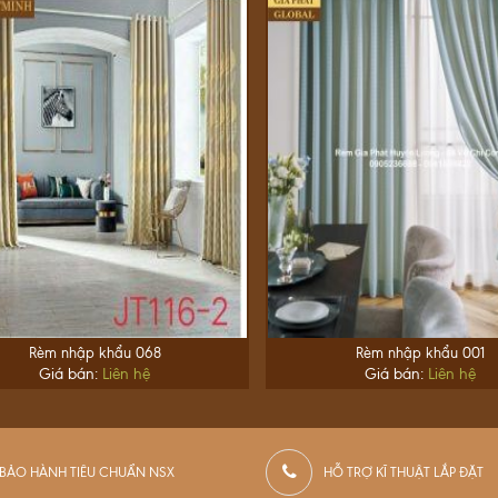
Rèm nhập khẩu 068
Rèm nhập khẩu 001
Giá bán:
Liên hệ
Giá bán:
Liên hệ
BẢO HÀNH TIÊU CHUẨN NSX
HỖ TRỢ KĨ THUẬT LẮP ĐẶT