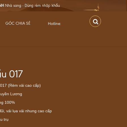
èm nhập khẩu
GÓC CHIA SẺ
Hotline:
u 017
017 (Rèm vải cao cấp)
 Huyền Lương
áng 100%
đũi, vải lụa vải nhung cao cấp
u trụ