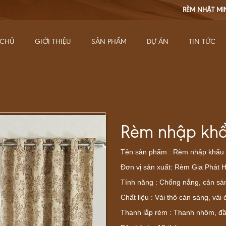
RÈM NHẬT MINH
Nhà sang - Dùng r
 CHỦ
GIỚI THIỆU
SẢN PHẨM
DỰ ÁN
TIN TỨC
Rèm nhập khẩ
Tên sản phẩm : Rèm nhập khẩu 
Đơn vị sản xuất: Rèm Gia Phát
Tính năng : Chống nắng, cản s
Chất liệu : Vải thô cản sáng, vải 
Thanh lắp rèm : Thanh nhôm, đầ