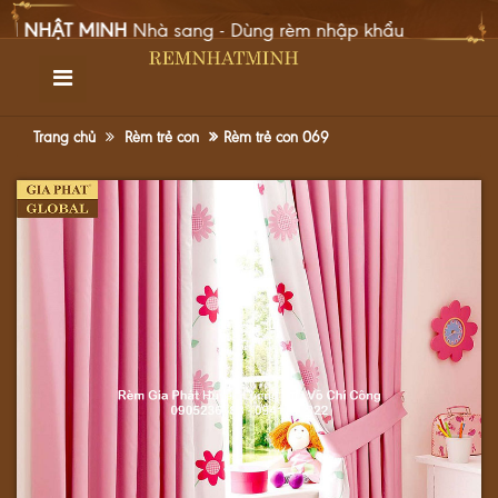
NHẬT MINH
Nhà sang - Dùng rèm nhập khẩu
TRANG CHỦ
GIỚI THIỆU
Trang chủ
Rèm trẻ con
Rèm trẻ con 069
SẢN PHẨM
DỰ ÁN
TIN TỨC
GÓC CHIA SẺ
LIÊN HỆ