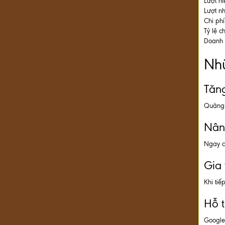
Lượt hiể
Lượt nh
Chi ph
Tỷ lệ c
Doanh 
Nhữ
Tăn
Quảng 
Nân
Ngay c
Gia
Khi tiế
Hỗ t
Google