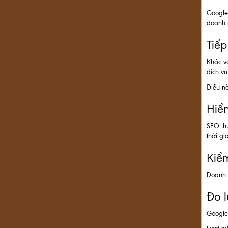
Google 
doanh 
Tiếp
Khác v
dịch vụ
Điều nà
Hiển
SEO thư
thời gi
Kiểm
Doanh n
Đo l
Google 