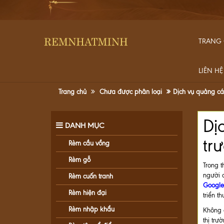
TRANG
LIÊN HỆ
Trang chủ
Chưa được phân loại
Dịch vụ quảng c
Dị
DANH MỤC
tr
Rèm cầu vồng
Rèm gỗ
Trong t
người 
Rèm cuốn tranh
Googl
Rèm hiện đại
triển t
Rèm nhập khẩu
Không 
thị trườ