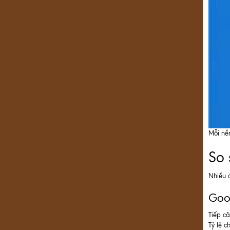
Mỗi nề
So 
Nhiều 
Goo
Tiếp c
Tỷ lệ c