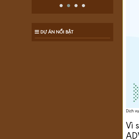
DỰ ÁN NỔI BẬT
Dịch v
Vì 
AD