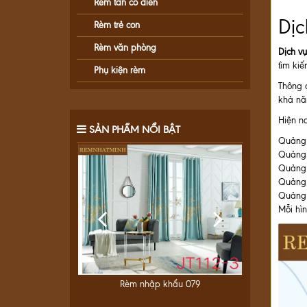
Rèm tân cổ điển
Dịc
Rèm trẻ con
Rèm văn phòng
Dịch v
tìm kiế
Phụ kiện rèm
Thông q
khả năn
Hiện na
SẢN PHẨM NỔI BẬT
Quảng 
Quảng c
Quảng 
Quảng 
Quảng c
Mỗi hìn
u 080
Rèm nhập khẩu 079
R