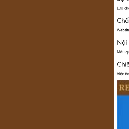
Lựa ch
Chất
Website
Nội
Mẫu qu
Chiế
Việc th