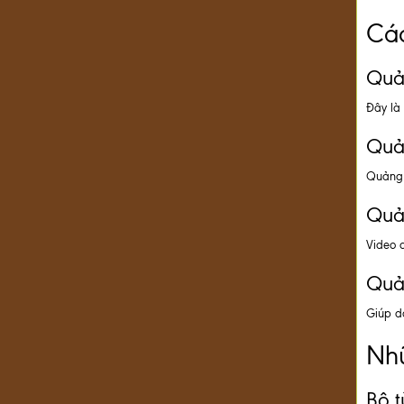
Các
Quả
Đây là 
Quản
Quảng 
Quả
Video q
Quả
Giúp d
Nhữ
Bộ 