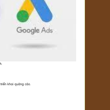
h.
riển khai quảng cáo.