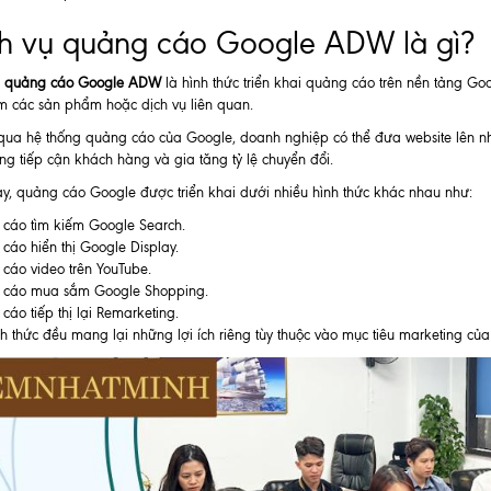
h vụ quảng cáo Google ADW là gì?
ụ quảng cáo Google ADW
là hình thức triển khai quảng cáo trên nền tảng G
m các sản phẩm hoặc dịch vụ liên quan.
ua hệ thống quảng cáo của Google, doanh nghiệp có thể đưa website lên những
g tiếp cận khách hàng và gia tăng tỷ lệ chuyển đổi.
y, quảng cáo Google được triển khai dưới nhiều hình thức khác nhau như:
cáo tìm kiếm Google Search.
áo hiển thị Google Display.
cáo video trên YouTube.
cáo mua sắm Google Shopping.
áo tiếp thị lại Remarketing.
h thức đều mang lại những lợi ích riêng tùy thuộc vào mục tiêu marketing củ
èm nhập khẩu 077
Rèm nhập khẩu 075