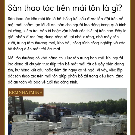
Sàn thao tác trên mái tôn là gì?
Sàn thao tác trên mái tôn
là hệ thống kết cấu được lắp đặt trên bề
mặt mái nhằm tạo lối đi an toàn cho người lao động trong quá trình
thi công, kiểm tra, bảo trì hoặc vận hành các thiết bị trên cao. Đây là
giải pháp được ứng dụng rộng rãi tại nhà xưởng, nhà máy sản
xuất, trung tâm thương mại, kho bãi, công trình công nghiệp và các
hệ thống điện mặt trời áp mái.
Mái tôn thường có khả năng chịu lực tập trung hạn chế. Khi người
lao động di chuyển trực tiếp trên bề mặt mái rất dễ gây biến dạng
tôn, hư hỏng kết cấu hoặc tiềm ẩn nguy cơ té ngã. Vì vậy, việc lắp
đặt sàn thao tác trên mái tôn giúp phân bổ tải trọng đều hơn, tăng
độ an toàn và bảo vệ tuổi thọ công trình.