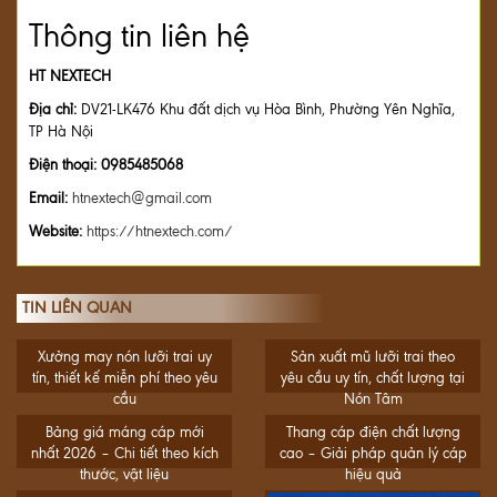
Thông tin liên hệ
HT NEXTECH
Địa chỉ:
DV21-LK476 Khu đất dịch vụ Hòa Bình, Phường Yên Nghĩa,
TP Hà Nội
Điện thoại:
0985485068
Email:
htnextech@gmail.com
Website:
https://htnextech.com/
TIN LIÊN QUAN
Xưởng may nón lưỡi trai uy
Sản xuất mũ lưỡi trai theo
tín, thiết kế miễn phí theo yêu
yêu cầu uy tín, chất lượng tại
cầu
Nón Tâm
Bảng giá máng cáp mới
Thang cáp điện chất lượng
nhất 2026 – Chi tiết theo kích
cao – Giải pháp quản lý cáp
thước, vật liệu
hiệu quả