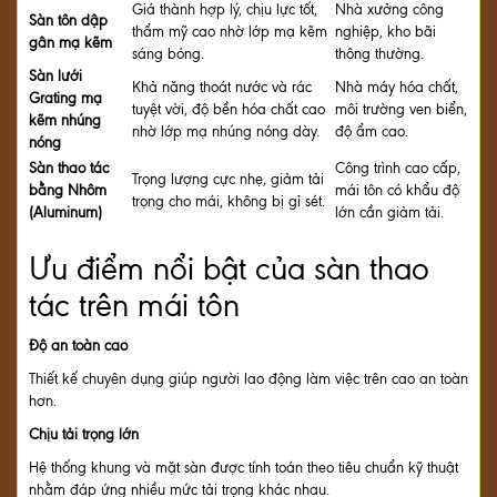
Giá thành hợp lý, chịu lực tốt,
Nhà xưởng công
Sàn tôn dập
thẩm mỹ cao nhờ lớp mạ kẽm
nghiệp, kho bãi
gân mạ kẽm
sáng bóng.
thông thường.
Sàn lưới
Khả năng thoát nước và rác
Nhà máy hóa chất,
Grating mạ
tuyệt vời, độ bền hóa chất cao
môi trường ven biển,
kẽm nhúng
nhờ lớp mạ nhúng nóng dày.
độ ẩm cao.
nóng
Sàn thao tác
Công trình cao cấp,
Trọng lượng cực nhẹ, giảm tải
bằng Nhôm
mái tôn có khẩu độ
trọng cho mái, không bị gỉ sét.
(Aluminum)
lớn cần giảm tải.
Ưu điểm nổi bật của sàn thao
tác trên mái tôn
Độ an toàn cao
Thiết kế chuyên dụng giúp người lao động làm việc trên cao an toàn
hơn.
Chịu tải trọng lớn
Hệ thống khung và mặt sàn được tính toán theo tiêu chuẩn kỹ thuật
nhằm đáp ứng nhiều mức tải trọng khác nhau.